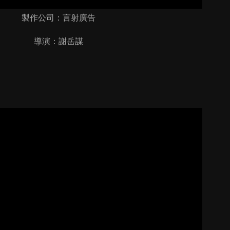
製作公司：言射廣告
導演：謝岳謀