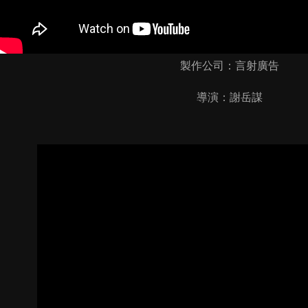
製作公司：言射廣告
導演：謝岳謀