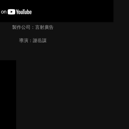
製作公司：言射廣告
導演：謝岳謀