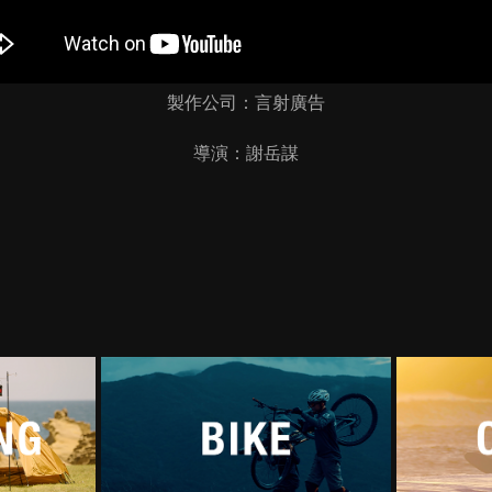
製作公司：言射廣告
導演：謝岳謀
單車