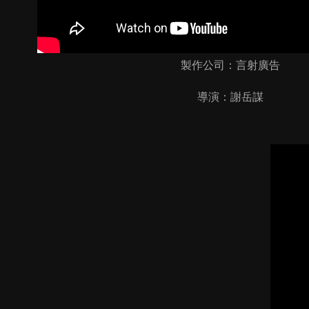
製作公司：言射廣告
導演：謝岳謀